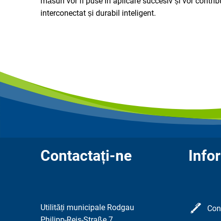
măsuri vor fi puse în aplicare succesiv și vor contr
interconectat și durabil inteligent.
Contactați-ne
Infor
Utilități municipale Rodgau
Con
Philipp-Reis-Straße 7