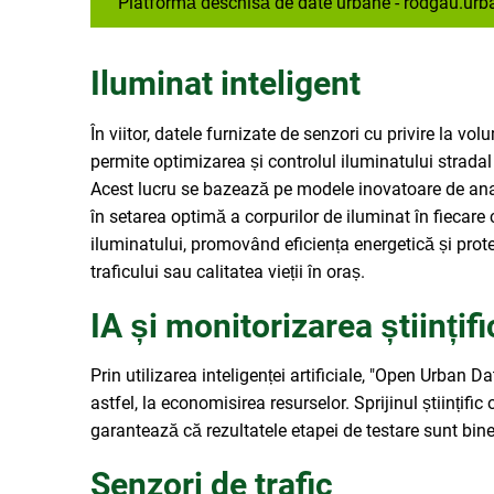
Platformă deschisă de date urbane - rodgau.urb
Iluminat inteligent
În viitor, datele furnizate de senzori cu privire la vol
permite optimizarea și controlul iluminatului stradal
Acest lucru se bazează pe modele inovatoare de ana
în setarea optimă a corpurilor de iluminat în fiecare
iluminatului, promovând eficiența energetică și prot
traficului sau calitatea vieții în oraș.
IA și monitorizarea științif
Prin utilizarea inteligenței artificiale, "Open Urban D
astfel, la economisirea resurselor. Sprijinul științifi
garantează că rezultatele etapei de testare sunt bin
Senzori de trafic