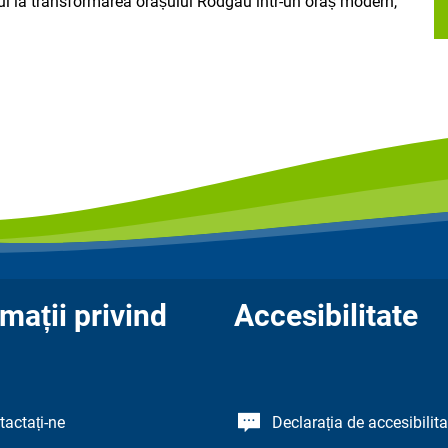
ibui la transformarea orașului Rodgau într-un oraș modern,
mații privind
Accesibilitate
tactați-ne
Declarația de accesibilita