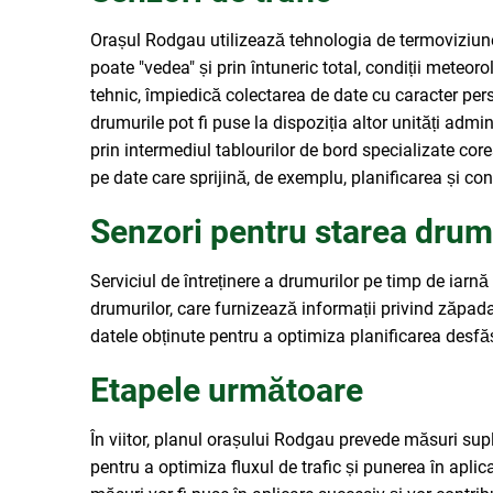
Orașul Rodgau utilizează tehnologia de termoviziune pe
poate "vedea" și prin întuneric total, condiții meteoro
tehnic, împiedică colectarea de date cu caracter pers
drumurile pot fi puse la dispoziția altor unități adminis
prin intermediul tablourilor de bord specializate c
pe date care sprijină, de exemplu, planificarea și cont
Senzori pentru starea drum
Serviciul de întreținere a drumurilor pe timp de iarnă
drumurilor, care furnizează informații privind zăpada 
datele obținute pentru a optimiza planificarea desfăș
Etapele următoare
În viitor, planul orașului Rodgau prevede măsuri supli
pentru a optimiza fluxul de trafic și punerea în aplic