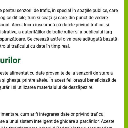
ntru senzorii de trafic, în special în spațiile publice, care
logice dificile, fum și ceață și care, din punct de vedere
onal. Acest lucru înseamnă că datele privind traficul și
trative, a autorităților de trafic rutier și a publicului larg
orespunzătoare. Se creează astfel o valoare adăugată bazată
rolul traficului cu date în timp real.
urilor
 este alimentat cu date provenite de la senzorii de stare a
și gheața, printre altele. În acest fel, orașul beneficiază de
urării și utilizarea materialului de deszăpezire.
mentare, cum ar fi integrarea datelor privind traficul
are a unui sistem inteligent de ghidare a parcărilor. Aceste