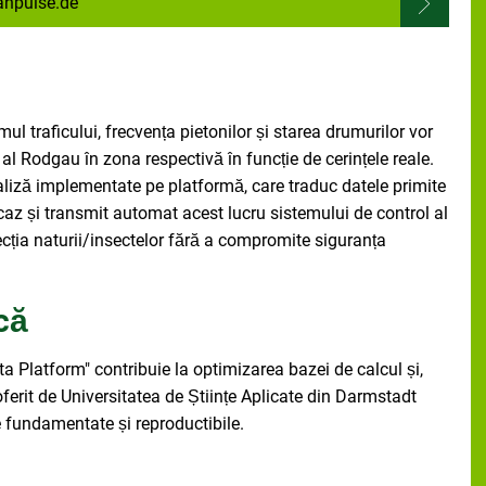
anpulse.de
umul traficului, frecvența pietonilor și starea drumurilor vor
 al Rodgau în zona respectivă în funcție de cerințele reale.
liză implementate pe platformă, care traduc datele primite
 caz și transmit automat acest lucru sistemului de control al
ecția naturii/insectelor fără a compromite siguranța
ică
ata Platform" contribuie la optimizarea bazei de calcul și,
c oferit de Universitatea de Științe Aplicate din Darmstadt
e fundamentate și reproductibile.