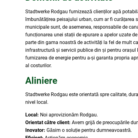
Stadtwerke Rodgau furnizează clienților apă potabilă 
îmbunătățirea peisajului urban, cum ar fi curățarea stră
municipale sunt, de asemenea, responsabile de canal
funcționarea unei stații de epurare a apelor uzate de 
parte din gama noastră de activități la fel de mult 
infrastructură și servicii publice din și pentru oraș
furnizarea de energie pentru a-și garanta propria ap
al costurilor.
Aliniere
Stadtwerke Rodgau este orientată spre calitate, durabi
nivel local.
Local:
Noi aprovizionăm Rodgau.
Orientat către client:
Avem grijă de preocupările d
Inovator:
Găsim o soluție pentru dumneavoastră.
Eficient:
Acționăm economic.