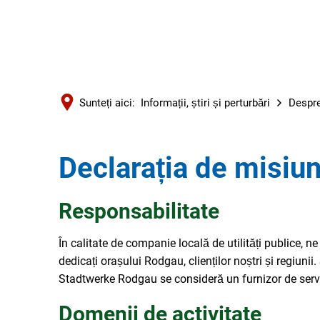
Sunteți aici:
Informații, știri și perturbări
Despre
Declarația de misiu
Responsabilitate
În calitate de companie locală de utilități publice, 
dedicați orașului Rodgau, clienților noștri și regiunii.
Stadtwerke Rodgau se consideră un furnizor de servici
Domenii de activitate