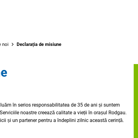
 noi
Declarația de misiune
ne
ne luăm în serios responsabilitatea de 35 de ani și suntem
 Serviciile noastre creează calitate a vieții în orașul Rodgau.
i și un partener pentru a îndeplini zilnic această cerință.