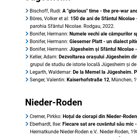
Bischoff, Rudi:
A "glorious" time - the pre-war a
Böres, Volker et al:
150 de ani de Sfântul Nicolae 
parohia Sfântul Nicolae. Rodgau, 2022.
Bonifer, Hermann:
Numele vechi ale câmpurilor 
Bonifer, Hermann:
Giesemer Platt - un dialect piti
Bonifer, Hermann:
Jügesheim și Sfântul Nicolae - 
Keller, Adam:
Dezvoltarea orașului Jügesheim din
grupul de studiu de istorie locală Jügesheim și d
Legarth, Waldemar:
De la Memel la Jügesheim.
P
Senger, Valentin:
Kaiserhofstraße 12
, München, 1
Nieder-Roden
Cremer, Pirkko:
Hoțul de ciorapi din Nieder-Rode
Eberhardt, Ilse:
Fiecare sat are cuvântul său mic 
Heimatkunde Nieder-Roden e.V.. Nieder-Roden, 19