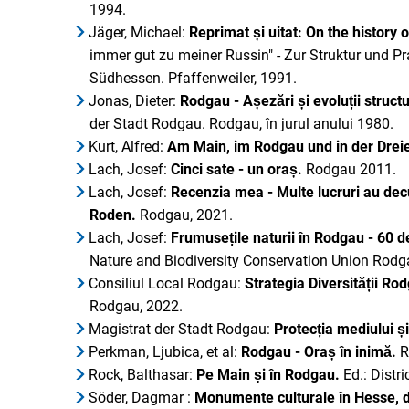
1994.
Jäger, Michael:
Reprimat și uitat: On the history 
immer gut zu meiner Russin" - Zur Struktur und P
Südhessen. Pfaffenweiler, 1991.
Jonas, Dieter:
Rodgau - Așezări și evoluții struc
der Stadt Rodgau. Rodgau, în jurul anului 1980.
Kurt, Alfred:
Am Main, im Rodgau und in der Dreie
Lach, Josef:
Cinci sate - un oraș.
Rodgau 2011.
Lach, Josef:
Recenzia mea - Multe lucruri au decur
Roden.
Rodgau, 2021.
Lach, Josef:
Frumusețile naturii în Rodgau - 60 d
Nature and Biodiversity Conservation Union Rodga
Consiliul Local Rodgau:
Strategia Diversității Rod
Rodgau, 2022.
Magistrat der Stadt Rodgau:
Protecția mediului ș
Perkman, Ljubica, et al:
Rodgau - Oraș în inimă.
R
Rock, Balthasar:
Pe Main și în Rodgau.
Ed.: Distr
Söder, Dagmar :
Monumente culturale în Hesse, d