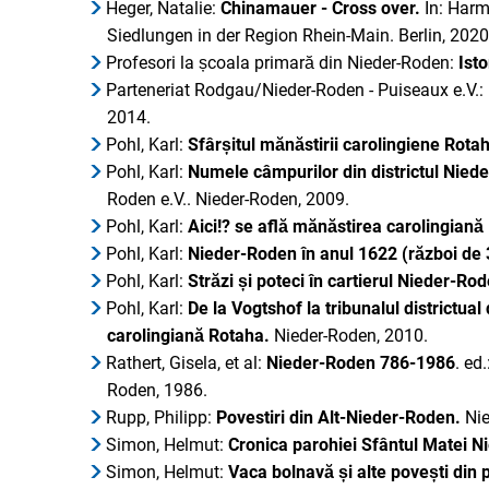
Heger, Natalie:
Chinamauer - Cross over.
În: Harm
Siedlungen in der Region Rhein-Main.
Berlin, 2020
Profesori la școala primară din Nieder-Roden:
Isto
Parteneriat Rodgau/Nieder-Roden - Puiseaux e.V.:
2014.
Pohl, Karl:
Sfârșitul mănăstirii carolingiene Rota
Pohl, Karl:
Numele câmpurilor din districtul Nie
Roden e.V.. Nieder-Roden, 2009.
Pohl, Karl:
Aici!? se află mănăstirea carolingiană
Pohl, Karl:
Nieder-Roden în anul 1622 (război de 
Pohl, Karl:
Străzi și poteci în cartierul Nieder-R
Pohl, Karl:
De la Vogtshof la tribunalul districtua
carolingiană Rotaha.
Nieder-Roden, 2010.
Rathert, Gisela, et al:
Nieder-Roden 786-1986
. ed
Roden, 1986.
Rupp, Philipp:
Povestiri din Alt-Nieder-Roden.
Ni
Simon, Helmut:
Cronica parohiei Sfântul Matei 
Simon, Helmut:
Vaca bolnavă și alte povești din 