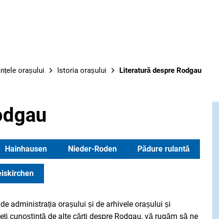
LUC
anțele orașului
Istoria orașului
Literatură despre Rodgau
odgau
Hainhausen
Nieder-Roden
Pădure rulantă
iskirchen
e administrația orașului și de arhivele orașului și
aveți cunoștință de alte cărți despre Rodgau, vă rugăm să ne