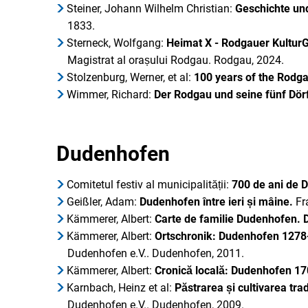
Steiner, Johann Wilhelm Christian:
Geschichte un
1833.
Sterneck, Wolfgang:
Heimat X - Rodgauer KulturG
Magistrat al orașului Rodgau. Rodgau, 2024.
Stolzenburg, Werner, et al:
100 years of the Rodg
Wimmer, Richard:
Der Rodgau und seine fünf Dör
Dudenhofen
Comitetul festiv al municipalității:
700 de ani de
Geißler, Adam:
Dudenhofen între ieri și mâine.
Fra
Kämmerer, Albert:
Carte de familie Dudenhofen. D
Kämmerer, Albert:
Ortschronik: Dudenhofen 1278
Dudenhofen e.V.. Dudenhofen, 2011.
Kämmerer, Albert:
Cronică locală: Dudenhofen 1
Karnbach, Heinz et al:
Păstrarea și cultivarea trad
Dudenhofen e.V.. Dudenhofen, 2009.