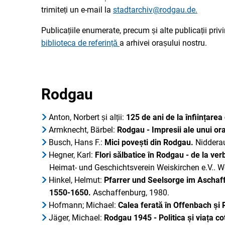
trimiteți un e-mail la
stadtarchiv@rodgau.de.
Publicațiile enumerate, precum și alte publicații privi
biblioteca de referință
a arhivei orașului nostru.
Rodgau
Anton, Norbert și alții:
125 de ani de la înființarea
Armknecht, Bärbel:
Rodgau - Impresii ale unui or
Busch, Hans F.:
Mici povești din Rodgau.
Nidderau
Hegner, Karl:
Flori sălbatice în Rodgau - de la ver
Heimat- und Geschichtsverein Weiskirchen e.V.. W
Hinkel, Helmut:
Pfarrer und Seelsorge im Aschaf
1550-1650.
Aschaffenburg, 1980.
Hofmann; Michael:
Calea ferată în Offenbach și
Jäger, Michael:
Rodgau 1945 - Politica și viața co