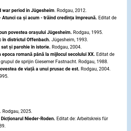
nd war period in Jügesheim
. Rodgau, 2012.
- Atunci ca și acum - trăind credința împreună.
Editat de
spun povestea orașului Jügesheim.
Rodgau, 1995.
c în districtul Offenbach.
Jügesheim, 1993.
sat și parohie în istorie.
Rodgau, 2004.
 epoca romană până la mijlocul secolului XX.
Editat de
e grupul de sprijin Giesemer Fastnacht. Rodgau, 1988.
ovestea de viață a unui prusac de est.
Rodgau, 2004.
995.
n
. Rodgau, 2025.
- Dicționarul Nieder-Roden.
Editat de: Arbeitskreis für
89.