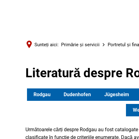
Sunteți aici:
Primărie și servicii
Portretul și fin
Literatură despre R
Rodgau
Dudenhofen
Jügesheim
We
Următoarele cărți despre Rodgau au fost catalogate d
clasificate în funcție de criteriile enumerate. Dacă 