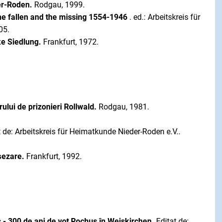
der-Roden.
Rodgau, 1999.
e fallen and the missing 1554-1946
. ed.: Arbeitskreis für
05.
cke Siedlung.
Frankfurt, 1972.
rului de prizonieri Rollwald.
Rodgau, 1981.
 de: Arbeitskreis für Heimatkunde Nieder-Roden e.V..
șezare.
Frankfurt, 1992.
us - 300 de ani de vot Rochus în Weiskirchen.
Editat de: