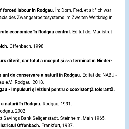
of forced labour in Rodgau.
În: Dorn, Fred, et al: "Ich war
raxis des Zwangsarbeitssystems im Zweiten Weltkrieg in
turale economice în Rodgau central.
Editat de: Magistrat
ich.
Offenbach, 1998.
s diferit, dar totul a început și s-a terminat în Nieder-
e ani de conservare a naturii în Rodgau.
Editat de: NABU -
u e.V.. Rodgau, 2018.
gau - Impulsuri și viziuni pentru o coexistență tolerantă.
i a naturii în Rodgau.
Rodgau, 1991.
odgau, 2002.
ict Savings Bank Seligenstadt. Steinheim, Main 1965.
istrictul Offenbach.
Frankfurt, 1987.