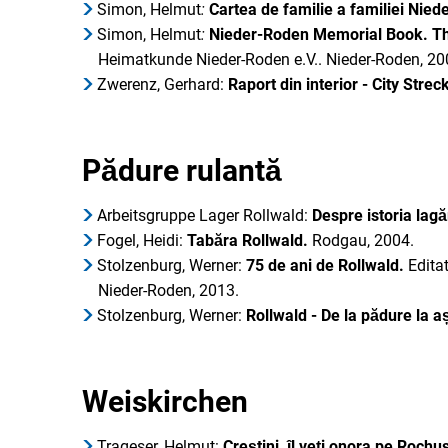
Simon, Helmut
:
Cartea de familie a familiei Nie
Simon, Helmut
:
Nieder-Roden Memorial Book. Th
Heimatkunde Nieder-Roden e.V.. Nieder-Roden, 20
Zwerenz, Gerhard:
Raport din interior - City Stre
Pădure rulantă
Arbeitsgruppe Lager Rollwald:
Despre istoria lagă
Fogel, Heidi:
Tabăra Rollwald.
Rodgau, 2004.
Stolzenburg, Werner:
75 de ani de Rollwald.
Editat
Nieder-Roden, 2013.
Stolzenburg, Werner:
Rollwald - De la pădure la a
Weiskirchen
Trageser, Helmut:
Creștini, îl veți onora pe Roch