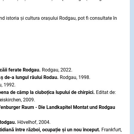
nd istoria și cultura orașului Rodgau, pot fi consultate în
 căii ferate Rodgau.
Rodgau, 2022.
aș de-a lungul râului Rodau.
Rodgau, 1998.
, 1992.
bena de câmp la ciuboțica lupului de chirpici.
Editat de:
eiskirchen, 2009.
fenburger Raum - Die Landkapitel Montat und Rodgau
 Rodgau.
Hövelhof, 2004.
tidiană între război, ocupație și un nou început.
Frankfurt,