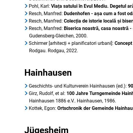
Pohl, Karl:
Viața satului în Evul Mediu. Degetul ară
Resch, Manfred:
Dudenhofen - așa cum a fost od
Resch, Manfred:
Colecția de istorie locală și bi
Resch, Manfred:
Biserica noastră, casa noastră -
Gudensberg-Gleichen, 2000.
Schirmer [arhitecți + planificatori urbani]:
Concept
Rodgau. Rodgau, 2022.
Hainhausen
Geschichts- und Kulturverein Hainhausen (ed.):
90
Girz, Rudolf, et al:
100 Jahre Turngemeinde Hain
Hainhausen 1886 e.V.. Hainhausen, 1986.
Kottek, Egon:
Ortschronik der Gemeinde Hainhau
Jügesheim