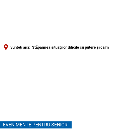
Türkçe
Українська
CĂUTARE
Polski
Português
Sunteți aici:
Stăpânirea situațiilor dificile cu putere și calm
Română
Stăpânirea
Български
Русский
situațiilor
Deutsch
MENÜ
dificile
cu
putere
EVENIMENTE PENTRU SENIORI
și