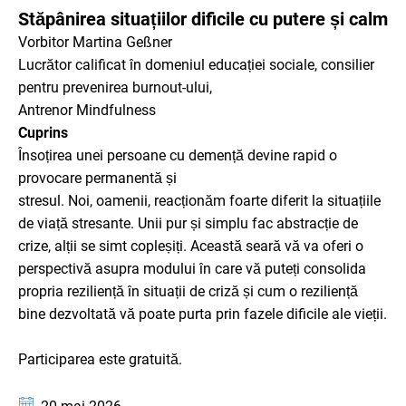
CATEGORIE: EVENIMENTE PENTRU SENIORI
Stăpânirea situațiilor dificile cu putere și calm
calm
Vorbitor Martina Geßner
Lucrător calificat în domeniul educației sociale, consilier
pentru prevenirea burnout-ului,
Antrenor Mindfulness
Cuprins
Însoțirea unei persoane cu demență devine rapid o
provocare permanentă și
stresul. Noi, oamenii, reacționăm foarte diferit la situațiile
de viață stresante. Unii pur și simplu fac abstracție de
crize, alții se simt copleșiți. Această seară vă va oferi o
perspectivă asupra modului în care vă puteți consolida
propria reziliență în situații de criză și cum o reziliență
bine dezvoltată vă poate purta prin fazele dificile ale vieții.
Participarea este gratuită.
Data: