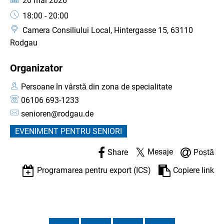
20 mai 2026
Ora:
18:00 - 20:00
Camera Consiliului Local, Hintergasse 15, 63110
Rodgau
Organizator
Persoane în vârstă din zona de specialitate
06106 693-1233
senioren@rodgau.de
EVENIMENT PENTRU SENIORI
Mesaje
Share
Poștă
Programarea pentru export (ICS)
Copiere link