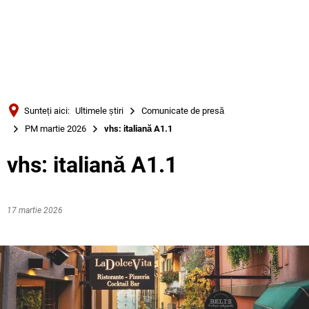
Türkçe
Українська
CĂUTARE
Polski
Português
Sunteți aici:
Ultimele știri
Comunicate de presă
Română
PM martie 2026
vhs: italiană A1.1
Български
vhs: italiană A1.1
Русский
Deutsch
MENÜ
17 martie 2026