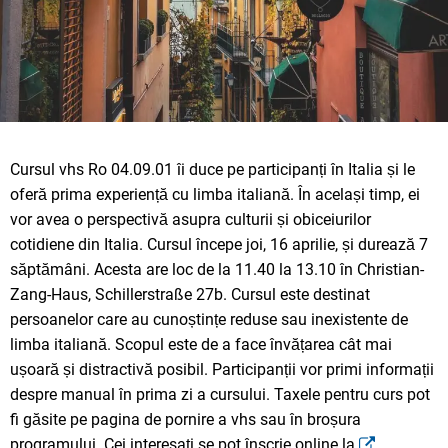
Cursul vhs Ro 04.09.01 îi duce pe participanți în Italia și le
oferă prima experiență cu limba italiană. În același timp, ei
vor avea o perspectivă asupra culturii și obiceiurilor
cotidiene din Italia. Cursul începe joi, 16 aprilie, și durează 7
săptămâni. Acesta are loc de la 11.40 la 13.10 în Christian-
Zang-Haus, Schillerstraße 27b. Cursul este destinat
persoanelor care au cunoștințe reduse sau inexistente de
limba italiană. Scopul este de a face învățarea cât mai
ușoară și distractivă posibil. Participanții vor primi informații
despre manual în prima zi a cursului. Taxele pentru curs pot
fi găsite pe pagina de pornire a vhs sau în broșura
programului. Cei interesați se pot înscrie online la