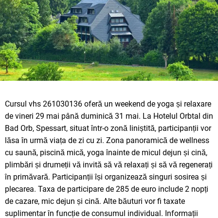
Cursul vhs 261030136 oferă un weekend de yoga și relaxare
de vineri 29 mai până duminică 31 mai. La Hotelul Orbtal din
Bad Orb, Spessart, situat într-o zonă liniștită, participanții vor
lăsa în urmă viața de zi cu zi. Zona panoramică de wellness
cu saună, piscină mică, yoga înainte de micul dejun și cină,
plimbări și drumeții vă invită să vă relaxați și să vă regenerați
în primăvară. Participanții își organizează singuri sosirea și
plecarea. Taxa de participare de 285 de euro include 2 nopți
de cazare, mic dejun și cină. Alte băuturi vor fi taxate
suplimentar în funcție de consumul individual. Informații