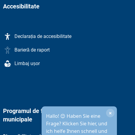
Accesibilitate
Declarația de accesibilitate
Barieră de raport
Limbaj ușor
Programul de funcționare al administrației
×
Hallo! 😊 Haben Sie eine
municipale
Frage? Klicken Sie hier, und
ich helfe Ihnen schnell und