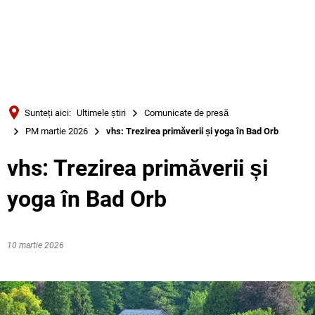
Türkçe
Українська
CĂUTARE
Polski
Português
Sunteți aici:
Ultimele știri
Comunicate de presă
Română
PM martie 2026
vhs: Trezirea primăverii și yoga în Bad Orb
Български
vhs: Trezirea primăverii și
Русский
yoga în Bad Orb
Deutsch
MENÜ
10 martie 2026