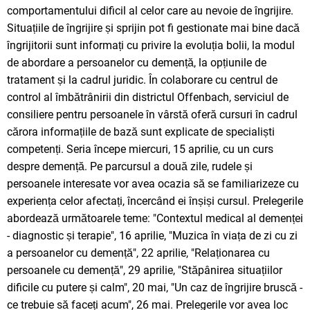
comportamentului dificil al celor care au nevoie de îngrijire.
Situațiile de îngrijire și sprijin pot fi gestionate mai bine dacă
îngrijitorii sunt informați cu privire la evoluția bolii, la modul
de abordare a persoanelor cu demență, la opțiunile de
tratament și la cadrul juridic. În colaborare cu centrul de
control al îmbătrânirii din districtul Offenbach, serviciul de
consiliere pentru persoanele în vârstă oferă cursuri în cadrul
cărora informațiile de bază sunt explicate de specialiști
competenți. Seria începe miercuri, 15 aprilie, cu un curs
despre demență. Pe parcursul a două zile, rudele și
persoanele interesate vor avea ocazia să se familiarizeze cu
experiența celor afectați, încercând ei înșiși cursul. Prelegerile
abordează următoarele teme: "Contextul medical al demenței
- diagnostic și terapie", 16 aprilie, "Muzica în viața de zi cu zi
a persoanelor cu demență", 22 aprilie, "Relaționarea cu
persoanele cu demență", 29 aprilie, "Stăpânirea situațiilor
dificile cu putere și calm", 20 mai, "Un caz de îngrijire bruscă -
ce trebuie să faceți acum", 26 mai. Prelegerile vor avea loc