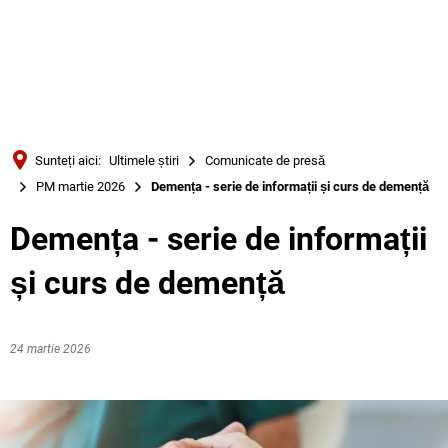
Türkçe
Українська
CĂUTARE
Polski
Português
Sunteți aici:
Ultimele știri
Comunicate de presă
Română
PM martie 2026
Demența - serie de informații și curs de demență
Български
Demența - serie de informații
Русский
și curs de demență
Deutsch
MENÜ
24 martie 2026