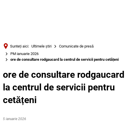
Türkçe
Українська
CĂUTARE
Polski
Português
Sunteți aici:
Ultimele știri
Comunicate de presă
Română
PM ianuarie 2026
ore de consultare rodgaucard la centrul de servicii pentru cetățeni
Български
Русский
ore de consultare rodgaucard
Deutsch
MENÜ
la centrul de servicii pentru
cetățeni
5 ianuarie 2026