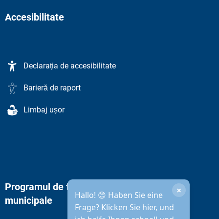
Accesibilitate
Declarația de accesibilitate
Barieră de raport
Limbaj ușor
Programul de funcționare al administrației
×
Hallo! 😊 Haben Sie eine
municipale
Frage? Klicken Sie hier, und