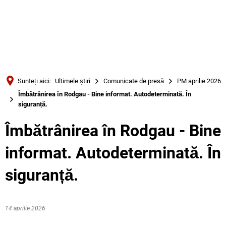
Türkçe
Українська
CĂUTARE
Polski
Português
Sunteți aici:
Ultimele știri
Comunicate de presă
PM aprilie 2026
Română
Îmbătrânirea în Rodgau - Bine informat. Autodeterminată. În
siguranță.
Български
Русский
Îmbătrânirea în Rodgau - Bine
Deutsch
MENÜ
informat. Autodeterminată. În
siguranță.
14 aprilie 2026