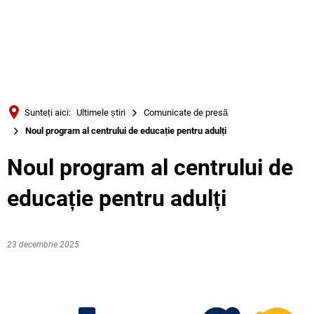
Türkçe
Українська
CĂUTARE
Polski
Português
Sunteți aici:
Ultimele știri
Comunicate de presă
Română
Noul program al centrului de educație pentru adulți
Български
Noul program al centrului de
Русский
educație pentru adulți
Deutsch
MENÜ
23 decembrie 2025