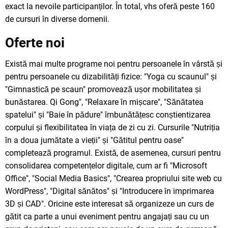
exact la nevoile participanților. În total, vhs oferă peste 160
de cursuri în diverse domenii.
Oferte noi
Există mai multe programe noi pentru persoanele în vârstă și
pentru persoanele cu dizabilități fizice: "Yoga cu scaunul" și
"Gimnastică pe scaun" promovează ușor mobilitatea și
bunăstarea. Qi Gong", "Relaxare în mișcare", "Sănătatea
spatelui" și "Baie în pădure" îmbunătățesc conștientizarea
corpului și flexibilitatea în viața de zi cu zi. Cursurile "Nutriția
în a doua jumătate a vieții" și "Gătitul pentru oase"
completează programul. Există, de asemenea, cursuri pentru
consolidarea competențelor digitale, cum ar fi "Microsoft
Office", "Social Media Basics", "Crearea propriului site web cu
WordPress", "Digital sănătos" și "Introducere în imprimarea
3D și CAD". Oricine este interesat să organizeze un curs de
gătit ca parte a unui eveniment pentru angajați sau cu un