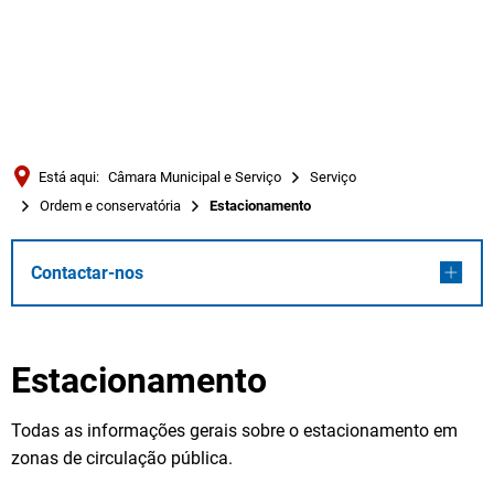
Türkçe
Українська
PESQUISAR
Polski
Português
Está aqui:
Câmara Municipal e Serviço
Serviço
Română
Ordem e conservatória
Estacionamento
Български
Русский
Contactar-nos
Deutsch
MENÜ
Estacionamento
Todas as informações gerais sobre o estacionamento em
zonas de circulação pública.