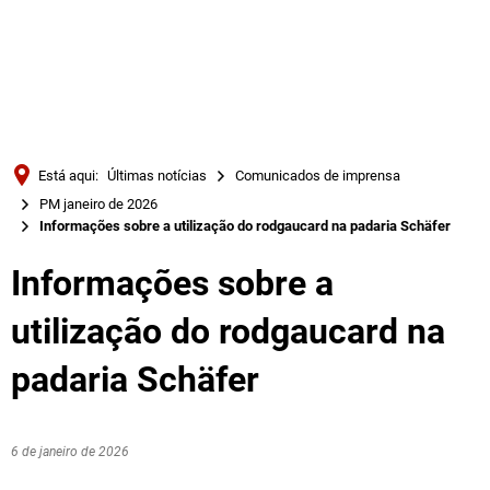
Türkçe
Українська
PESQUISAR
Polski
Português
Está aqui:
Últimas notícias
Comunicados de imprensa
Română
PM janeiro de 2026
Informações sobre a utilização do rodgaucard na padaria Schäfer
Български
Русский
Informações sobre a
Deutsch
MENÜ
utilização do rodgaucard na
padaria Schäfer
6 de janeiro de 2026