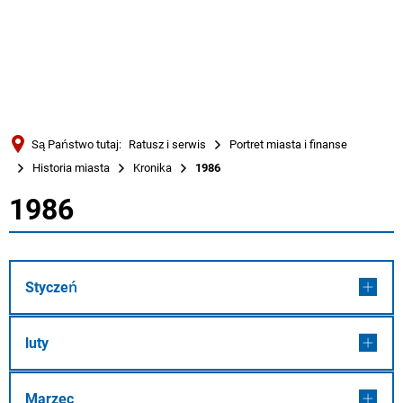
Türkçe
Українська
WYSZUKIWANIE
Polski
Português
Są Państwo tutaj:
Ratusz i serwis
Portret miasta i finanse
Română
Historia miasta
Kronika
1986
Български
1986
1986
Русский
Deutsch
MENÜ
Styczeń
luty
Marzec