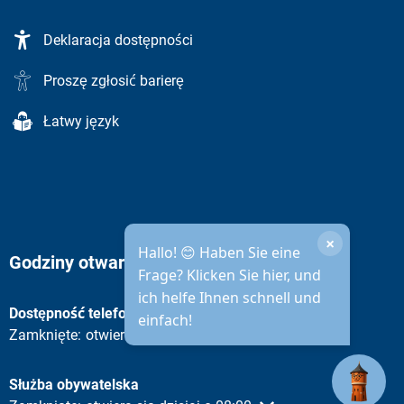
Deklaracja dostępności
Proszę zgłosić barierę
Łatwy język
×
Hallo! 😊 Haben Sie eine
Godziny otwarcia administracji miejskiej
Frage? Klicken Sie hier, und
ich helfe Ihnen schnell und
Dostępność telefoniczna
einfach!
Proszę kliknąć, aby ukryć inne godziny otwarcia lub zamknięc
Zamknięte:
otwiera się dzisiaj o 08:30
Służba obywatelska