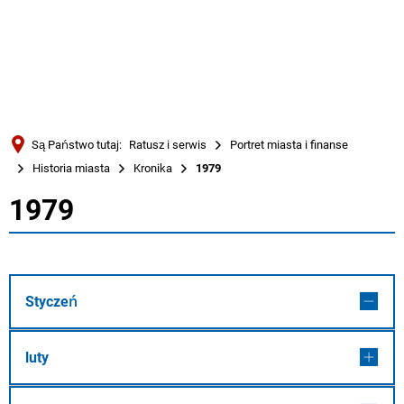
Türkçe
Українська
WYSZUKIWANIE
Polski
Português
Są Państwo tutaj:
Ratusz i serwis
Portret miasta i finanse
Română
Historia miasta
Kronika
1979
Български
1979
1979
Русский
Deutsch
MENÜ
Styczeń
luty