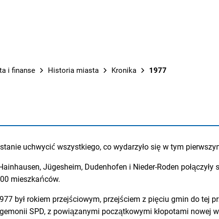
PRACE M
ta i finanse
Historia miasta
Kronika
1977
t w stanie uchwycić wszystkiego, co wydarzyło się w tym pierwszy
Hainhausen, Jügesheim, Dudenhofen i Nieder-Roden połączyły się
 000 mieszkańców.
77 był rokiem przejściowym, przejściem z pięciu gmin do tej p
egemonii SPD, z powiązanymi początkowymi kłopotami nowej wi