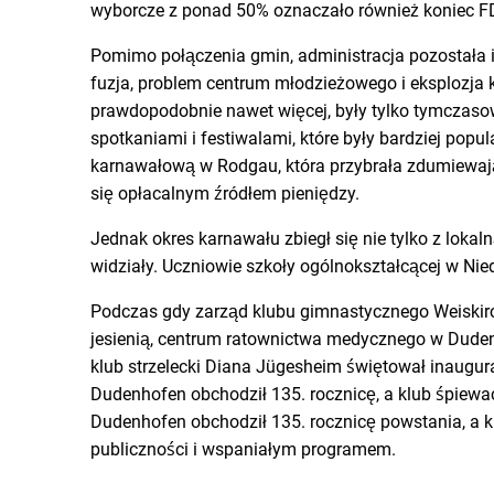
wyborcze z ponad 50% oznaczało również koniec F
Pomimo połączenia gmin, administracja pozostała i 
fuzja, problem centrum młodzieżowego i eksplozja 
prawdopodobnie nawet więcej, były tylko tymczaso
spotkaniami i festiwalami, które były bardziej po
karnawałową w Rodgau, która przybrała zdumiewają
się opłacalnym źródłem pieniędzy.
Jednak okres karnawału zbiegł się nie tylko z loka
widziały. Uczniowie szkoły ogólnokształcącej w Nied
Podczas gdy zarząd klubu gimnastycznego Weiskirch
jesienią, centrum ratownictwa medycznego w Duden
klub strzelecki Diana Jügesheim świętował inaugur
Dudenhofen obchodził 135. rocznicę, a klub śpiewa
Dudenhofen obchodził 135. rocznicę powstania, a 
publiczności i wspaniałym programem.