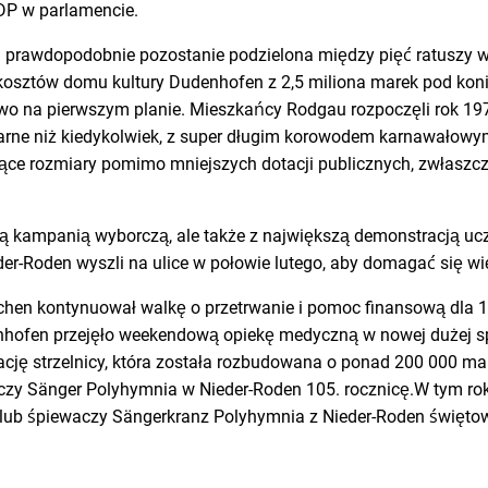
DP w parlamencie.
prawdopodobnie pozostanie podzielona między pięć ratuszy w da
kosztów domu kultury Dudenhofen z 2,5 miliona marek pod koni
wo na pierwszym planie. Mieszkańcy Rodgau rozpoczęli rok 19
pularne niż kiedykolwiek, z super długim korowodem karnawałow
ce rozmiary pomimo mniejszych dotacji publicznych, zwłaszcza
lną kampanią wyborczą, ale także z największą demonstracją uc
er-Roden wyszli na ulice w połowie lutego, aby domagać się wię
en kontynuował walkę o przetrwanie i pomoc finansową dla 10-l
hofen przejęło weekendową opiekę medyczną w nowej dużej sp
ację strzelnicy, która została rozbudowana o ponad 200 000 ma
czy Sänger Polyhymnia w Nieder-Roden 105. rocznicę.W tym rok
klub śpiewaczy Sängerkranz Polyhymnia z Nieder-Roden święto