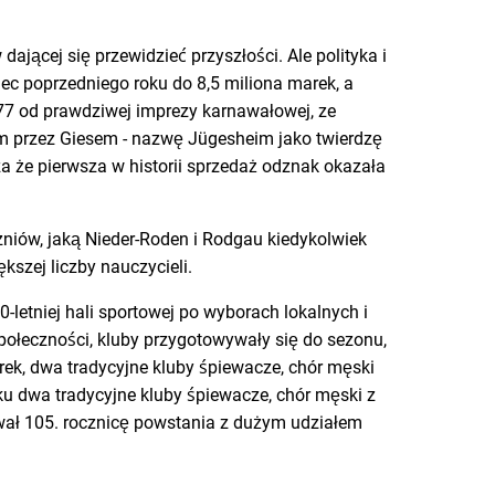
jącej się przewidzieć przyszłości. Ale polityka i
ec poprzedniego roku do 8,5 miliona marek, a
77 od prawdziwej imprezy karnawałowej, ze
ym przez Giesem - nazwę Jügesheim jako twierdzę
 że pierwsza w historii sprzedaż odznak okazała
zniów, jaką Nieder-Roden i Rodgau kiedykolwiek
kszej liczby nauczycieli.
etniej hali sportowej po wyborach lokalnych i
ołeczności, kluby przygotowywały się do sezonu,
rek, dwa tradycyjne kluby śpiewacze, chór męski
u dwa tradycyjne kluby śpiewacze, chór męski z
wał 105. rocznicę powstania z dużym udziałem