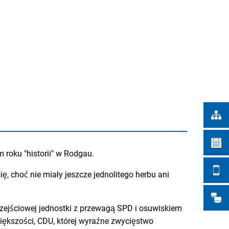
Türkçe
IEJSKIE
Українська
WYSZUKIWANIE
Polski
Português
Română
Български
Русский
Deutsch
MENÜ
m roku "historii" w Rodgau.
, choć nie miały jeszcze jednolitego herbu ani
rzejściowej jednostki z przewagą SPD i osuwiskiem
ększości, CDU, której wyraźne zwycięstwo