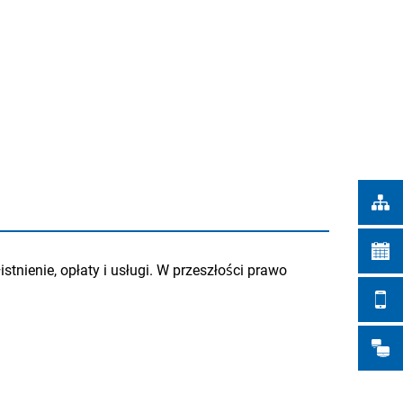
Türkçe
IEJSKIE
Українська
WYSZUKIWANIE
Polski
Português
Română
Български
Русский
Deutsch
MENÜ
nienie, opłaty i usługi. W przeszłości prawo