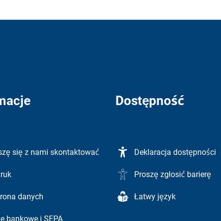
macje
Dostępność
szę się z nami skontaktować
Deklaracja dostępności
ruk
Proszę zgłosić barierę
rona danych
Łatwy język
e bankowe i SEPA