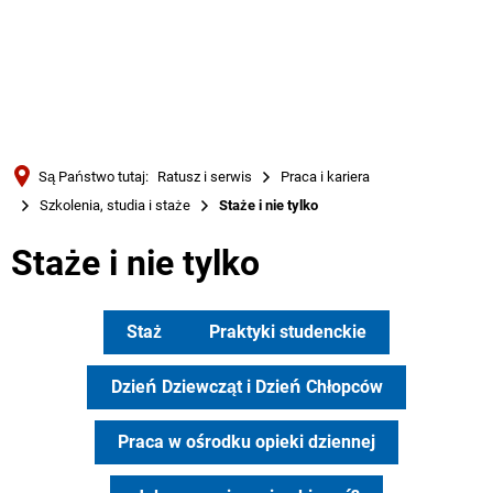
Türkçe
Українська
WYSZUKIWANIE
Polski
Português
Są Państwo tutaj:
Ratusz i serwis
Praca i kariera
Română
Szkolenia, studia i staże
Staże i nie tylko
Български
Staże i nie tylko
Русский
Deutsch
MENÜ
Staż
Praktyki studenckie
Dzień Dziewcząt i Dzień Chłopców
Praca w ośrodku opieki dziennej