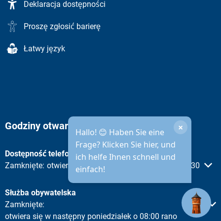
Deklaracja dostępności
Proszę zgłosić barierę
Łatwy język
Godziny otwarcia administracji miejskiej
×
Hallo! 😊 Haben Sie eine
Frage? Klicken Sie hier, und
Dostępność telefoniczna
ich helfe Ihnen schnell und
Proszę kliknąć, aby ukryć inne godziny otwarcia lub zamknięc
Zamknięte:
otwieramy w następny poniedziałek o 08:30
einfach!
Służba obywatelska
Proszę kliknąć, aby ukryć inne godziny otwarcia lub zamknięc
Zamknięte:
otwiera się w następny poniedziałek o 08:00 rano