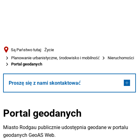
Türkçe
Українська
WYSZUKIWANIE
Polski
Português
Są Państwo tutaj:
Życie
Română
Planowanie urbanistyczne, środowisko i mobilność
Nieruchomości
Portal geodanych
Български
Русский
Proszę się z nami skontaktować
Deutsch
MENÜ
Portal geodanych
Miasto Rodgau publicznie udostępnia geodane w portalu
geodanych GeoAS Web.