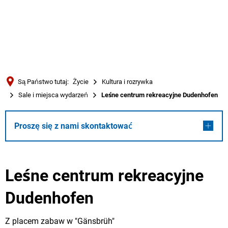
Türkçe
Українська
WYSZUKIWANIE
Polski
Português
Są Państwo tutaj:
Życie
Kultura i rozrywka
Română
Sale i miejsca wydarzeń
Leśne centrum rekreacyjne Dudenhofen
Български
Русский
Proszę się z nami skontaktować
Deutsch
MENÜ
Leśne centrum rekreacyjne
Dudenhofen
Z placem zabaw w "Gänsbrüh"