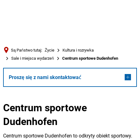
Türkçe
Українська
WYSZUKIWANIE
Polski
Português
Są Państwo tutaj:
Życie
Kultura i rozrywka
Română
Sale i miejsca wydarzeń
Centrum sportowe Dudenhofen
Български
Русский
Proszę się z nami skontaktować
Deutsch
MENÜ
Centrum sportowe
Dudenhofen
Centrum sportowe Dudenhofen to odkryty obiekt sportowy.