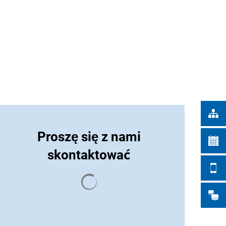
Türkçe
IEJSKIE
Українська
WYSZUKIWANIE
Polski
Português
Română
Български
Русский
Proszę się z nami
Deutsch
MENÜ
skontaktować
Wyniki wyszukiwania są ładowane