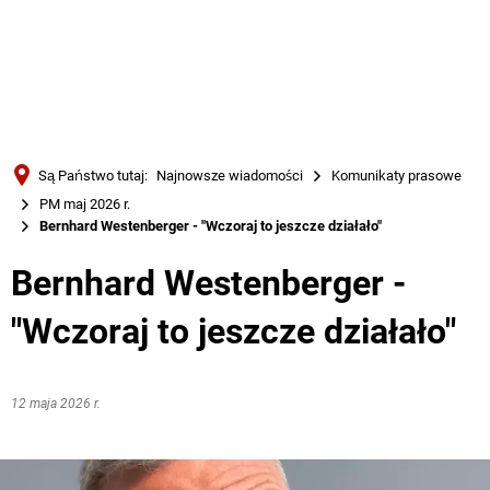
Türkçe
Українська
WYSZUKIWANIE
Polski
Português
Są Państwo tutaj:
Najnowsze wiadomości
Komunikaty prasowe
Română
PM maj 2026 r.
Bernhard Westenberger - "Wczoraj to jeszcze działało"
Български
Русский
Bernhard Westenberger -
Deutsch
MENÜ
"Wczoraj to jeszcze działało"
12 maja 2026 r.