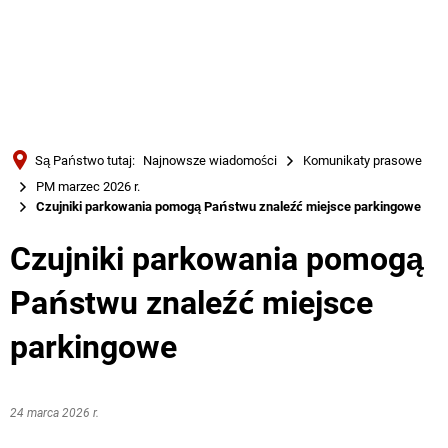
Türkçe
Українська
WYSZUKIWANIE
Polski
Português
Są Państwo tutaj:
Najnowsze wiadomości
Komunikaty prasowe
Română
PM marzec 2026 r.
Czujniki parkowania pomogą Państwu znaleźć miejsce parkingowe
Български
Русский
Czujniki parkowania pomogą
Deutsch
MENÜ
Państwu znaleźć miejsce
parkingowe
24 marca 2026 r.