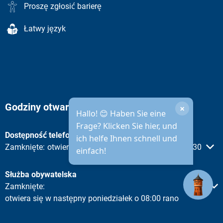
Proszę zgłosić barierę
Łatwy język
Godziny otwarcia administracji miejskiej
×
Hallo! 😊 Haben Sie eine
Frage? Klicken Sie hier, und
Dostępność telefoniczna
ich helfe Ihnen schnell und
Proszę kliknąć, aby ukryć inne godziny otwarcia lub zamknięc
Zamknięte:
otwieramy w następny poniedziałek o 08:30
einfach!
Służba obywatelska
Proszę kliknąć, aby ukryć inne godziny otwarcia lub zamknięc
Zamknięte:
otwiera się w następny poniedziałek o 08:00 rano