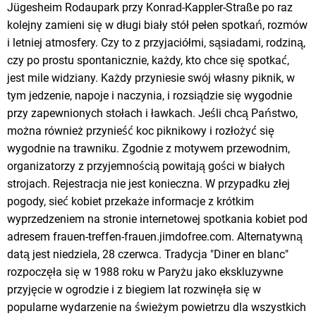
Jügesheim Rodaupark przy Konrad-Kappler-Straße po raz
kolejny zamieni się w długi biały stół pełen spotkań, rozmów
i letniej atmosfery. Czy to z przyjaciółmi, sąsiadami, rodziną,
czy po prostu spontanicznie, każdy, kto chce się spotkać,
jest mile widziany. Każdy przyniesie swój własny piknik, w
tym jedzenie, napoje i naczynia, i rozsiądzie się wygodnie
przy zapewnionych stołach i ławkach. Jeśli chcą Państwo,
można również przynieść koc piknikowy i rozłożyć się
wygodnie na trawniku. Zgodnie z motywem przewodnim,
organizatorzy z przyjemnością powitają gości w białych
strojach. Rejestracja nie jest konieczna. W przypadku złej
pogody, sieć kobiet przekaże informacje z krótkim
wyprzedzeniem na stronie internetowej spotkania kobiet pod
adresem frauen-treffen-frauen.jimdofree.com. Alternatywną
datą jest niedziela, 28 czerwca. Tradycja "Diner en blanc"
rozpoczęła się w 1988 roku w Paryżu jako ekskluzywne
przyjęcie w ogrodzie i z biegiem lat rozwinęła się w
popularne wydarzenie na świeżym powietrzu dla wszystkich