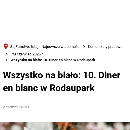
Türkçe
Українська
WYSZUKIWANIE
Polski
Português
Są Państwo tutaj:
Najnowsze wiadomości
Komunikaty prasowe
Română
PM czerwiec 2026 r.
Wszystko na biało: 10. Diner en blanc w Rodaupark
Български
Русский
Wszystko na biało: 10. Diner
Deutsch
MENÜ
en blanc w Rodaupark
2 czerwca 2026 r.