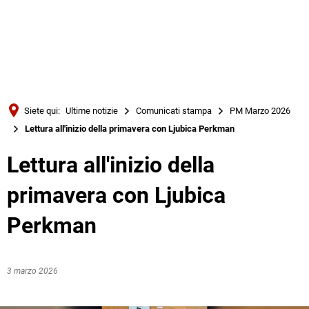
Türkçe
Українська
RICERCA
Polski
Português
Siete qui:
Ultime notizie
Comunicati stampa
PM Marzo 2026
Română
Lettura all'inizio della primavera con Ljubica Perkman
Български
Lettura all'inizio della
Русский
primavera con Ljubica
Deutsch
MENÜ
Perkman
3 marzo 2026