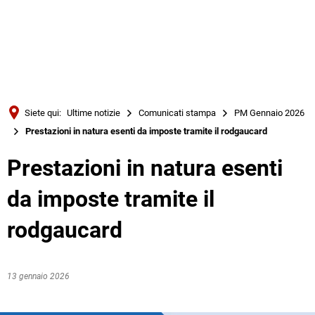
Türkçe
Українська
RICERCA
Polski
Português
Siete qui:
Ultime notizie
Comunicati stampa
PM Gennaio 2026
Română
Prestazioni in natura esenti da imposte tramite il rodgaucard
Български
Prestazioni in natura esenti
Русский
da imposte tramite il
Deutsch
MENÜ
rodgaucard
13 gennaio 2026