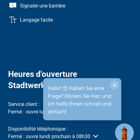
Signaler une barrière
Langage facile
Heures d'ouverture
Stadtwerke
×
Hallo! 😊 Haben Sie eine
Frage? Klicken Sie hier, und
ich helfe Ihnen schnell und
Service client :
einfach!
Cliquez pour masquer d'autres heures d'ouverture ou de fer
Fermé :
ouvre lundi prochain à 08h00
Disponibilité téléphonique :
Cliquez pour masquer d'autres heures d'ouverture ou de fer
Fermé :
ouvre lundi prochain à 08h30