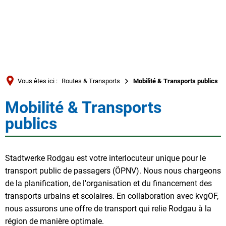
Türkçe
العربية
RECHERCHE
Українська
Română
Vous êtes ici :
Routes & Transports
Mobilité & Transports publics
Български
Mobilité & Transports
Mobilité
Русский
publics
Português
&
Deutsch
MENÜ
Transports
Stadtwerke Rodgau est votre interlocuteur unique pour le
transport public de passagers (ÖPNV). Nous nous chargeons
publics
de la planification, de l'organisation et du financement des
transports urbains et scolaires. En collaboration avec kvgOF,
nous assurons une offre de transport qui relie Rodgau à la
région de manière optimale.