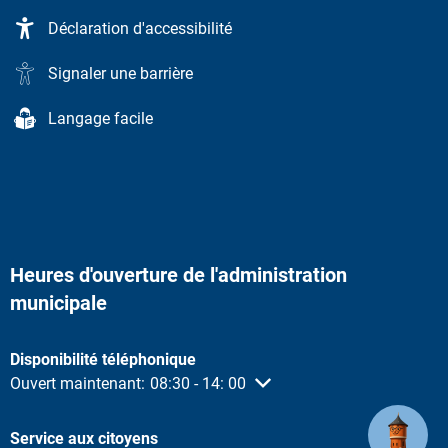
Déclaration d'accessibilité
Signaler une barrière
Langage facile
Heures d'ouverture de l'administration
municipale
Disponibilité téléphonique
Cliquez pour masquer d'autres heures d'ouverture ou de ferme
Ouvert maintenant:
08:30
-
14:
00
De 08:30 à 14:00
Service aux citoyens