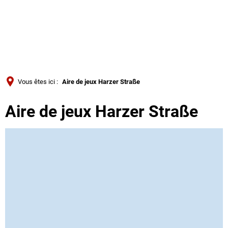
Türkçe
Українська
RECHERCHE
Polski
Português
Vous êtes ici :
Aire de jeux Harzer Straße
Română
Aire de jeux Harzer Straße
Български
Русский
Deutsch
MENÜ