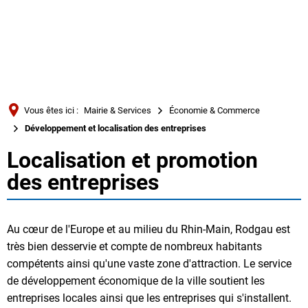
Türkçe
Українська
RECHERCHE
Polski
Português
Vous êtes ici :
Mairie & Services
Économie & Commerce
Română
Développement et localisation des entreprises
Български
Localisation et promotion
Développement
Русский
des entreprises
et
Deutsch
MENÜ
localisation
Au cœur de l'Europe et au milieu du Rhin-Main, Rodgau est
très bien desservie et compte de nombreux habitants
des
compétents ainsi qu'une vaste zone d'attraction. Le service
entreprises
de développement économique de la ville soutient les
entreprises locales ainsi que les entreprises qui s'installent.