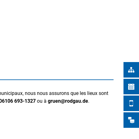
Türkçe
TADTWERKE
Українська
RECHERCHE
Polski
Português
Română
Български
Русский
Deutsch
MENÜ
s municipaux, nous nous assurons que les lieux sont
06106 693-1327
ou à
gruen@rodgau.de
.