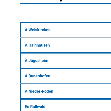
de
jeux
À Weiskirchen
À Hainhausen
À Jügesheim
À Dudenhofen
À Nieder-Roden
En Rollwald