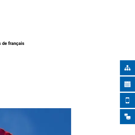
Türkçe
TADTWERKE
Українська
RECHERCHE
Polski
Português
s de français
Română
Български
Русский
Deutsch
MENÜ