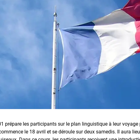
1 prépare les participants sur le plan linguistique à leur voyage
ommence le 18 avril et se déroule sur deux samedis. Il aura li
Puiseaux. Dans ce cours, les participants reçoivent une introduct