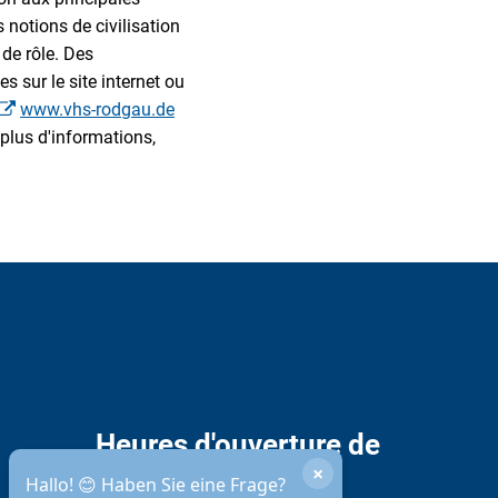
 notions de civilisation
 de rôle. Des
 sur le site internet ou
www.vhs-rodgau.de
plus d'informations,
Heures d'ouverture de
×
l'administration
Hallo! 😊 Haben Sie eine Frage?