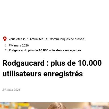
Türkçe
Українська
RECHERCHE
Polski
Português
Vous êtes ici :
Actualités
Communiqués de presse
Română
PM mars 2026
Rodgaucard : plus de 10.000 utilisateurs enregistrés
Български
Русский
Rodgaucard : plus de 10.000
Deutsch
MENÜ
utilisateurs enregistrés
24 mars 2026