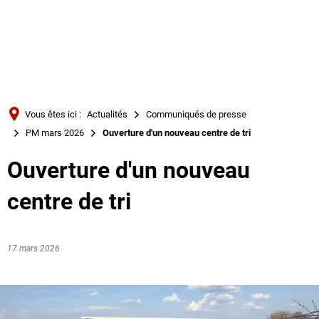
Türkçe
Українська
RECHERCHE
Polski
Português
Vous êtes ici :
Actualités
Communiqués de presse
Română
PM mars 2026
Ouverture d'un nouveau centre de tri
Български
Ouverture d'un nouveau
Русский
centre de tri
Deutsch
MENÜ
17 mars 2026