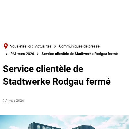
Türkçe
Українська
RECHERCHE
Polski
Português
Vous êtes ici :
Actualités
Communiqués de presse
Română
PM mars 2026
Service clientèle de Stadtwerke Rodgau fermé
Български
Service clientèle de
Русский
Stadtwerke Rodgau fermé
Deutsch
MENÜ
17 mars 2026