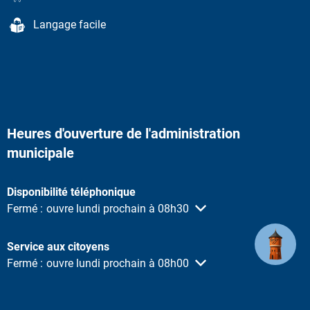
Langage facile
Heures d'ouverture de l'administration
municipale
Disponibilité téléphonique
Cliquez pour masquer d'autres heures d'ouverture ou de ferme
Fermé :
ouvre lundi prochain à 08h30
Service aux citoyens
Cliquez pour masquer d'autres heures d'ouverture ou de ferme
Fermé :
ouvre lundi prochain à 08h00