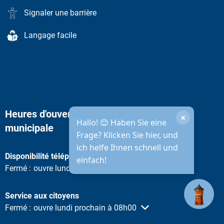
Signaler une barrière
Langage facile
Heures d'ouverture de l'administration
×
Hallo! 😊 Haben Sie eine
municipale
Frage? Klicken Sie hier, und
ich helfe Ihnen schnell und
Disponibilité téléphonique
einfach!
Cliquez pour masquer d'autres heures d'ouverture ou de ferme
Fermé :
ouvre lundi prochain à 08h30
Service aux citoyens
Cliquez pour masquer d'autres heures d'ouverture ou de ferme
Fermé :
ouvre lundi prochain à 08h00