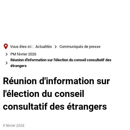
Türkçe
Українська
RECHERCHE
Polski
Português
Vous êtes ici :
Actualités
Communiqués de presse
Română
PM février 2026
Réunion d'information sur l'élection du conseil consultatif des
Български
étrangers
Русский
Réunion d'information sur
Deutsch
MENÜ
l'élection du conseil
consultatif des étrangers
9 février 2026