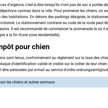
as d'urgence, c'est-à-dire lorsqu'ils n'ont pas de sac à portée de
 déjections canines dans la ville. Pour promener les chiens, on 
s des habitations. En dehors des parkings désignés, le station
sanctionné. Le stationnement contraire au code de la route peut ê
uros. Il est recommandé de commencer la promenade là où il es
e à la fin d'une zone résidentielle).
mpôt pour chien
iens sont tenus, conformément au règlement sur la taxe des chi
laque d'identification valide et visible sur le collier de leur chi
 être adressées par e-mail au service d'ordre ordnungsamt@ro
 sur les chiens et autres animaux