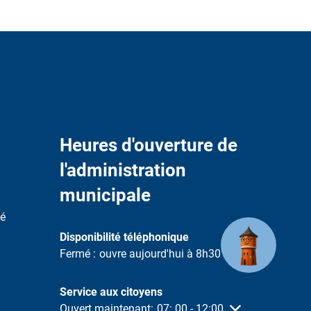
Heures d'ouverture de
l'administration
municipale
té
Disponibilité téléphonique
Cliquez pour masquer d'autres heures d'ouverture o
Fermé :
ouvre aujourd'hui à 8h30
Service aux citoyens
Cliquez pour masquer d'autres heures d'ouverture o
Ouvert maintenant:
07:
00
-
12:00
De 07:00 à 12:00