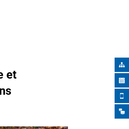
Türkçe
TADTWERKE
Українська
RECHERCHE
Polski
Português
Română
Български
Русский
e et
Deutsch
MENÜ
ens