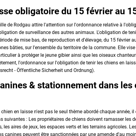
sse obligatoire du 15 février au 15
lle de Rodgau attire l'attention sur l'ordonnance relative à l'obli
obligation de surveillance des autres animaux. L'obligation de teni
ériode de mise bas, de reproduction et d'élevage, du 15 février a
nes bâties, sur l'ensemble du territoire de la commune. Elle vise
rticulier à protéger le jeune gibier ainsi que les oiseaux chanteu
tement, l'ordonnance sur l'obligation de tenir les chiens en lais
recht - Öffentliche Sicherheit und Ordnung).
canines & stationnement dans les
on chien en laisse n'est pas le seul thème abordé chaque année, i
s suivantes : Les propriétaires de chiens doivent ramasser les d
s, les aires de jeux, les espaces verts et les terrains agricoles. L
ons canines peuvent être sanctionnées par une amende d'au moins