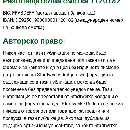
Разплащателна сметка 1120182
BIC: FFVBDEFF (международен банков код)
IBAN: DE92501900000001120182 (международен номер
на банкова сметка)
Авторско право:
Никоя част от тази публикация не може да бъде
възпроизвеждана или предавана под каквато и да е
форма и за каквато и да е цел без изричното писмено
разрешение на Stadtwerke Rodgau. Информацията,
съдържаща се в тази публикация, може да бъде
променена без предварително уведомление. Тази
информация се предоставя от Stadtwerke Rodgau и е
само с информативна цел. Stadtwerke Rodgau не поема
никаква отговорност или гаранция за грешки или
пропуски в тази публикация. Ако тази публикация
съдържа връзки към уебсайтове, за които Stadtwerke