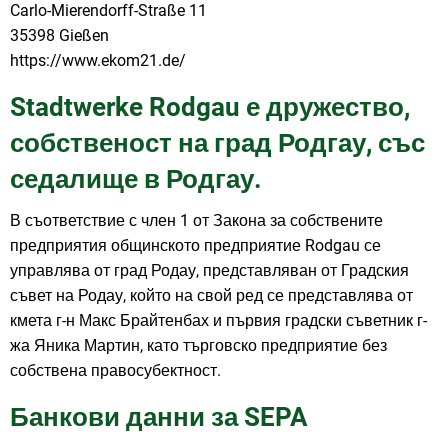
Carlo-Mierendorff-Straße 11
35398 Gießen
https://www.ekom21.de/
Stadtwerke Rodgau е дружество,
собственост на град Родгау, със
седалище в Родгау.
В съответствие с член 1 от Закона за собствените
предприятия общинското предприятие Rodgau се
управлява от град Родау, представляван от Градския
съвет на Родау, който на свой ред се представлява от
кмета г-н Макс Брайтенбах и първия градски съветник г-
жа Яника Мартин, като търговско предприятие без
собствена правосубектност.
Банкови данни за SEPA