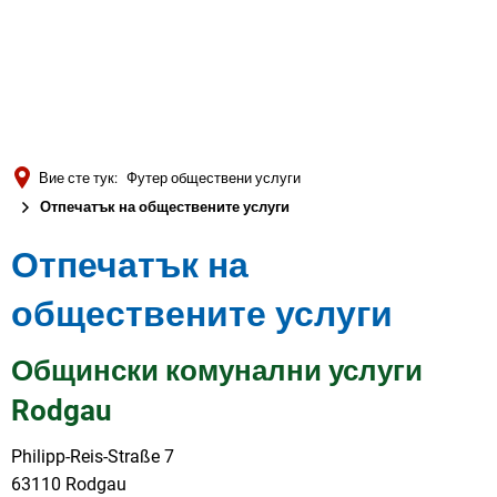
Türkçe
العربية
ТЪРСЕНЕ
Українська
Română
Вие сте тук:
Футер обществени услуги
Български
Отпечатък на обществените услуги
Русский
Отпечатък на
Português
обществените услуги
Deutsch
MENÜ
Общински комунални услуги
Rodgau
Philipp-Reis-Straße 7
63110 Rodgau