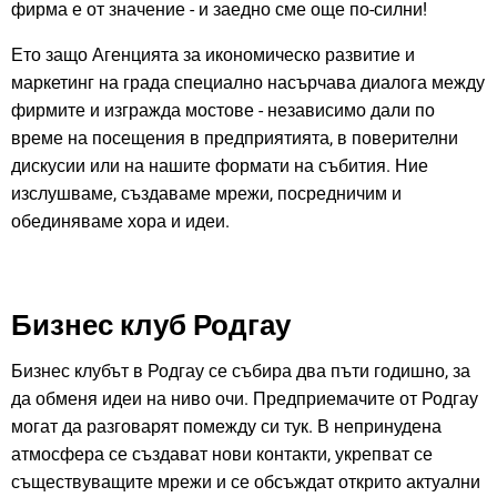
фирма е от значение - и заедно сме още по-силни!
Ето защо Агенцията за икономическо развитие и
маркетинг на града специално насърчава диалога между
фирмите и изгражда мостове - независимо дали по
време на посещения в предприятията, в поверителни
дискусии или на нашите формати на събития. Ние
изслушваме, създаваме мрежи, посредничим и
обединяваме хора и идеи.
Бизнес клуб Родгау
Бизнес клубът в Родгау се събира два пъти годишно, за
да обменя идеи на ниво очи. Предприемачите от Родгау
могат да разговарят помежду си тук. В непринудена
атмосфера се създават нови контакти, укрепват се
съществуващите мрежи и се обсъждат открито актуални