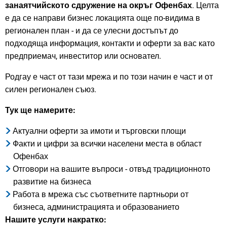
занаятчийското сдружение на окръг Офенбах
. Целта
е да се направи бизнес локацията още по-видима в
регионален план - и да се улесни достъпът до
подходяща информация, контакти и оферти за вас като
предприемач, инвеститор или основател.
Родгау е част от тази мрежа и по този начин е част и от
силен регионален съюз.
Тук ще намерите:
Актуални оферти за имоти и търговски площи
Факти и цифри за всички населени места в област
Офенбах
Отговори на вашите въпроси - отвъд традиционното
развитие на бизнеса
Работа в мрежа със съответните партньори от
бизнеса, администрацията и образованието
Нашите услуги накратко: