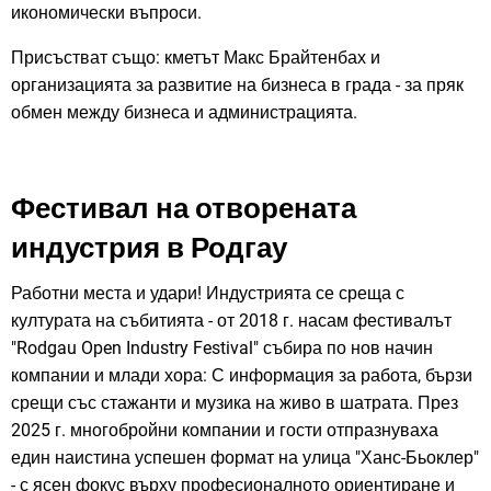
икономически въпроси.
Присъстват също: кметът Макс Брайтенбах и
организацията за развитие на бизнеса в града - за пряк
обмен между бизнеса и администрацията.
Фестивал на отворената
индустрия в Родгау
Работни места и удари! Индустрията се среща с
културата на събитията - от 2018 г. насам фестивалът
"Rodgau Open Industry Festival" събира по нов начин
компании и млади хора: С информация за работа, бързи
срещи със стажанти и музика на живо в шатрата. През
2025 г. многобройни компании и гости отпразнуваха
един наистина успешен формат на улица "Ханс-Бьоклер"
- с ясен фокус върху професионалното ориентиране и