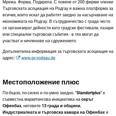
Мрежа. Форма. Подкрепа. С повече от 200 фирми членки
Търговската асоциация на Родгау е важна платформа за
всички, които искат да работят заедно за насърчаване на
икономиката на Родгау. В сътрудничество с града често
се организират дейности като градски фестивали, пазари
или специални търговски събития - в тях могат да
участват и нечленове на сдружението.
Допълнителна информация за търговската асоциация на
адрес:
www.gv-rodgau.de
Местоположение плюс
По-бързо, по-силно и по-умно заедно.
"Standortplus"
е
съвместна маркетингова инициатива на
окръг
Офенбах
, неговите
13 града и общини
,
Индустриалната и търговска камара на Офенбах
и