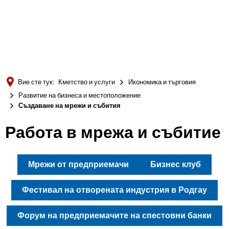
Türkçe
Українська
ТЪРСЕНЕ
Polski
Português
Вие сте тук:
Кметство и услуги
Икономика и търговия
Română
Развитие на бизнеса и местоположение
Създаване на мрежи и събития
Български
Русский
Създаване
Работа в мрежа и събитие
Deutsch
MENÜ
на
Мрежи от предприемачи
Бизнес клуб
мрежи
Фестивал на отворената индустрия в Родгау
и
Форум на предприемачите на спестовни банки
събития