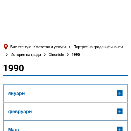
Türkçe
Українська
ТЪРСЕНЕ
Polski
Português
Вие сте тук:
Кметство и услуги
Портрет на града и финанси
Română
История на града
Chronicle
1990
Български
1990
1990
Русский
Deutsch
MENÜ
януари
февруари
Март