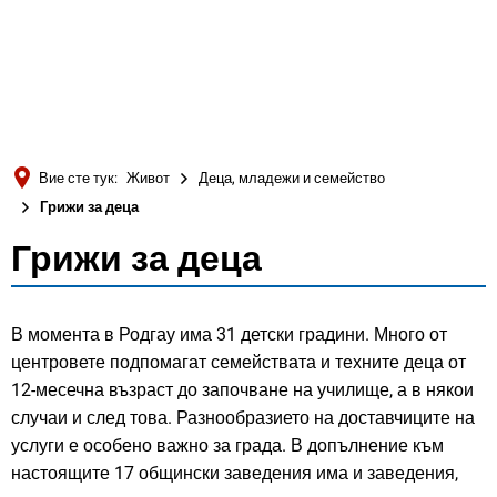
Türkçe
Українська
ТЪРСЕНЕ
Polski
Português
Вие сте тук:
Живот
Деца, младежи и семейство
Română
Грижи за деца
Български
Грижи за деца
Грижи
Русский
за
Deutsch
MENÜ
В момента в Родгау има 31 детски градини. Много от
деца
центровете подпомагат семействата и техните деца от
12-месечна възраст до започване на училище, а в някои
случаи и след това. Разнообразието на доставчиците на
услуги е особено важно за града. В допълнение към
настоящите 17 общински заведения има и заведения,