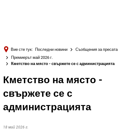
Türkçe
Українська
ТЪРСЕНЕ
Polski
Português
Вие сте тук:
Последни новини
Съобщения за пресата
Română
Премиерът май 2026 г.
Кметство на място - свържете се с администрацията
Български
Русский
Кметство на място -
Deutsch
MENÜ
свържете се с
администрацията
18 май 2026 г.