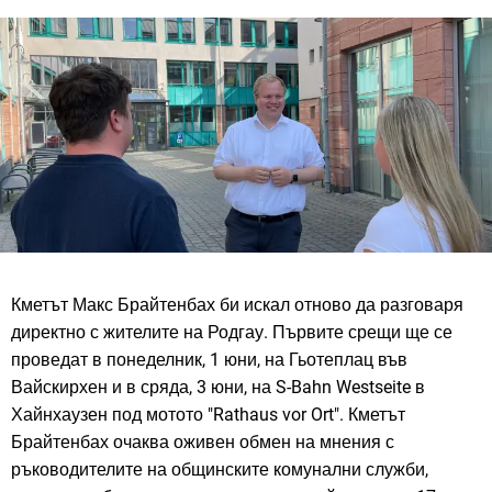
Кметът Макс Брайтенбах би искал отново да разговаря
директно с жителите на Родгау. Първите срещи ще се
проведат в понеделник, 1 юни, на Гьотеплац във
Вайскирхен и в сряда, 3 юни, на S-Bahn Westseite в
Хайнхаузен под мотото "Rathaus vor Ort". Кметът
Брайтенбах очаква оживен обмен на мнения с
ръководителите на общинските комунални служби,