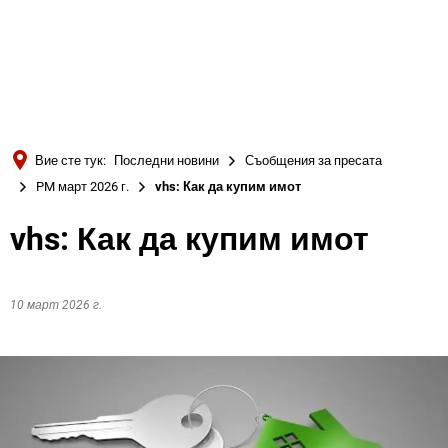
Türkçe
Українська
ТЪРСЕНЕ
Polski
Português
Вие сте тук:
Последни новини
Съобщения за пресата
Română
PM март 2026 г.
vhs: Как да купим имот
Български
vhs: Как да купим имот
Русский
Deutsch
MENÜ
10 март 2026 г.