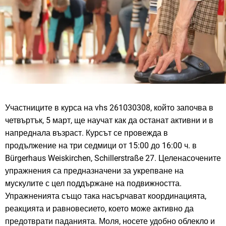
Участниците в курса на vhs 261030308, който започва в
четвъртък, 5 март, ще научат как да останат активни и в
напреднала възраст. Курсът се провежда в
продължение на три седмици от 15:00 до 16:00 ч. в
Bürgerhaus Weiskirchen, Schillerstraße 27. Целенасочените
упражнения са предназначени за укрепване на
мускулите с цел поддържане на подвижността.
Упражненията също така насърчават координацията,
реакцията и равновесието, което може активно да
предотврати паданията. Моля, носете удобно облекло и