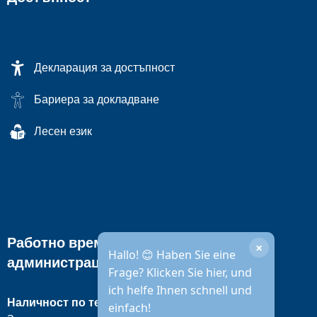
Декларация за достъпност
Бариера за докладване
Лесен език
Работно време на градската
×
Hallo! 😊 Haben Sie eine
администрация
Frage? Klicken Sie hier, und
ich helfe Ihnen schnell und
Наличност по телефона
einfach!