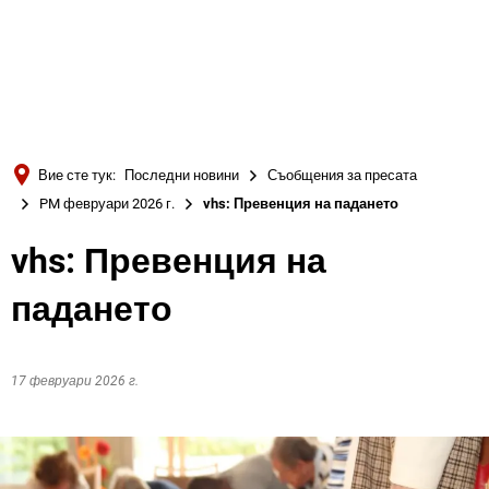
Türkçe
Українська
ТЪРСЕНЕ
Polski
Português
Вие сте тук:
Последни новини
Съобщения за пресата
Română
PM февруари 2026 г.
vhs: Превенция на падането
Български
vhs: Превенция на
Русский
падането
Deutsch
MENÜ
17 февруари 2026 г.