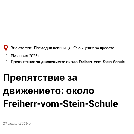
Türkçe
Українська
ТЪРСЕНЕ
Polski
Português
Вие сте тук:
Последни новини
Съобщения за пресата
Română
PM април 2026 г.
Препятствие за движението: около Freiherr-vom-Stein-Schule
Български
Русский
Препятствие за
Deutsch
MENÜ
движението: около
Freiherr-vom-Stein-Schule
21 април 2026 г.