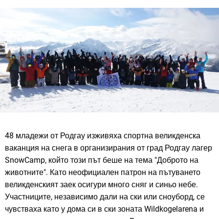
48 младежи от Родгау изживяха спортна великденска
ваканция на снега в организирания от град Родгау лагер
SnowCamp, който този път беше на тема "Доброто на
животните". Като неофициален патрон на пътуването
великденският заек осигури много сняг и синьо небе.
Участниците, независимо дали на ски или сноуборд, се
чувстваха като у дома си в ски зоната Wildkogelarena и