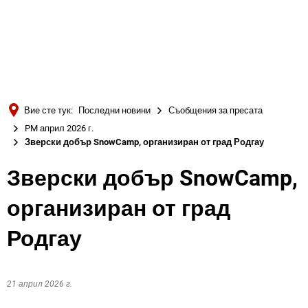
Türkçe
Українська
ТЪРСЕНЕ
Polski
Português
Вие сте тук:
Последни новини
Съобщения за пресата
Română
PM април 2026 г.
Зверски добър SnowCamp, организиран от град Родгау
Български
Русский
Зверски добър SnowCamp,
Deutsch
MENÜ
организиран от град
Родгау
21 април 2026 г.