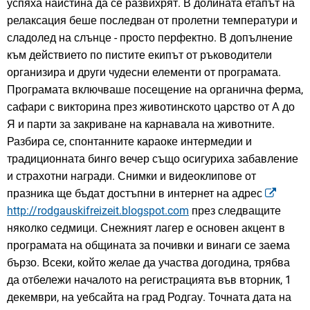
успяха наистина да се развихрят. В долината етапът на
релаксация беше последван от пролетни температури и
сладолед на слънце - просто перфектно. В допълнение
към действието по пистите екипът от ръководители
организира и други чудесни елементи от програмата.
Програмата включваше посещение на органична ферма,
сафари с викторина през животинското царство от А до
Я и парти за закриване на карнавала на животните.
Разбира се, спонтанните караоке интермедии и
традиционната бинго вечер също осигуриха забавление
и страхотни награди. Снимки и видеоклипове от
празника ще бъдат достъпни в интернет на адрес
http://rodgauskifreizeit.blogspot.com
през следващите
няколко седмици. Снежният лагер е основен акцент в
програмата на общината за почивки и винаги се заема
бързо. Всеки, който желае да участва догодина, трябва
да отбележи началото на регистрацията във вторник, 1
декември, на уебсайта на град Родгау. Точната дата на