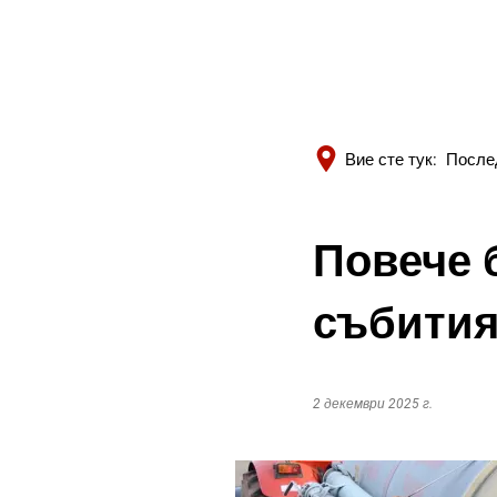
Вие сте тук:
После
Повече 
събити
2 декември 2025 г.