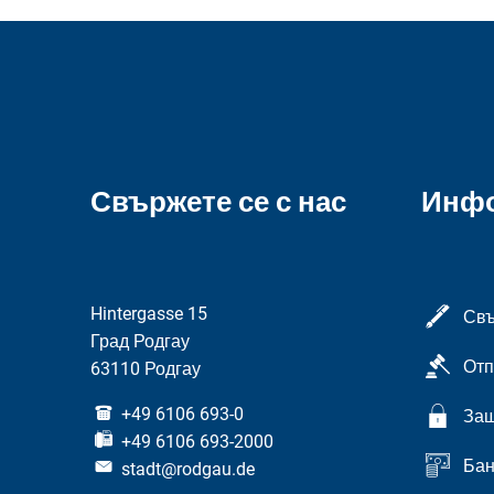
Свържете се с нас
Инф
Hintergasse 15
Свъ
Град Родгау
Отп
63110 Родгау
+49 6106 693-0
Защ
+49 6106 693-2000
Бан
stadt@rodgau.de