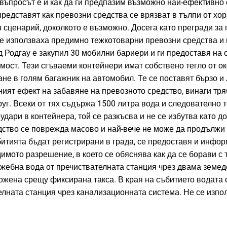
въпросът е и как да ги предпазим възможно най-ефективно 
редставят как превозни средства се врязват в тълпи от хор
 сценарий, доколкото е възможно. Досега като прегради за
се използваха предимно тежкотоварни превозни средства и 
д Родгау е закупил 30 мобилни бариери и ги предоставя на 
мост. Тези сгъваеми контейнери имат собствено тегло от ок
не в голям багажник на автомобил. Те се поставят бързо и 
ият ефект на забавяне на превозното средство, винаги тря
уг. Всеки от тях съдържа 1500 литра вода и следователно т
удари в контейнера, той се разкъсва и не се избутва като 
ство се поврежда масово и най-вече не може да продължи 
итията бъдат регистрирани в града, се предоставя и информ
имото разрешение, в което се обяснява как да се борави с 
ужебна вода от пречиствателната станция чрез двама земед
ложена срещу фиксирана такса. В края на събитието водата 
елната станция чрез канализационната система. Не се изпо