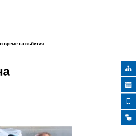
Türkçe
СКИ РАБОТИ
Українська
ТЪРСЕНЕ
Polski
Português
о време на събития
Română
Български
на
Русский
Deutsch
MENÜ