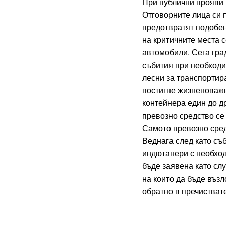
При публични прояви 
Отговорните лица си п
предотвратят подобен
на критичните места 
автомобили. Сега гра
събития при необходи
лесни за транспортира
постигне жизненоважн
контейнера един до др
превозно средство се 
Самото превозно сред
Веднага след като съб
индютанери с необход
бъде заявена като сл
на които да бъде въз
обратно в пречистват