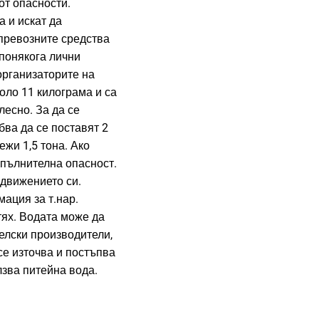
от опасности.
а и искат да
 превозните средства
понякога лични
организаторите на
оло 11 килограма и са
лесно. За да се
бва да се поставят 2
ежи 1,5 тона. Ако
допълнителна опасност.
движението си.
ация за т.нар.
тях. Водата може да
елски производители,
се източва и постъпва
лзва питейна вода.