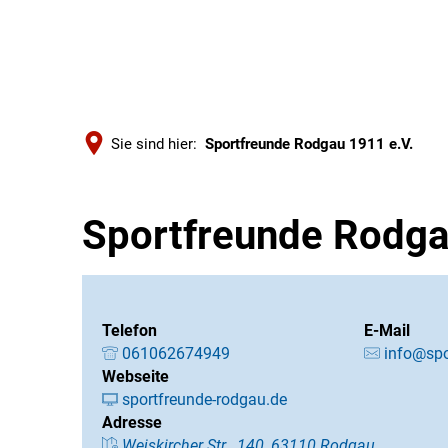
Sie sind hier:
Sportfreunde Rodgau 1911 e.V.
Sportfreunde Rodga
Telefon
E-Mail
061062674949
info@spo
Webseite
sportfreunde-rodgau.de
Adresse
Weiskircher Str. 140, 63110 Rodgau