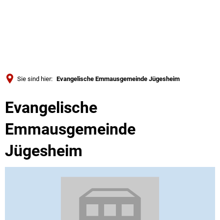
Türkçe
Українська
SUCHE
Polski
Português
Sie sind hier:
Evangelische Emmausgemeinde Jügesheim
Română
Evangelische
Български
Русский
Emmausgemeinde
Deutsch
MENÜ
Jügesheim