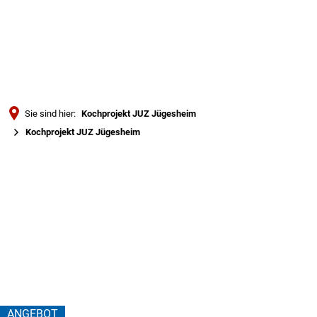
Türkçe
Українська
SUCHE
Polski
Português
Sie sind hier:
Kochprojekt JUZ Jügesheim
Română
Kochprojekt JUZ Jügesheim
Български
Kochprojekt
Русский
JUZ
Deutsch
MENÜ
Jügesheim
ANGEBOT