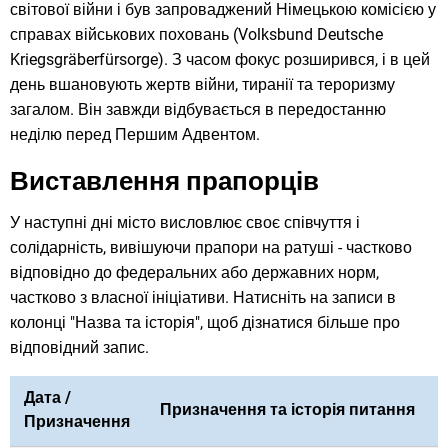
світової війни і був запроваджений Німецькою комісією у
справах військових поховань (Volksbund Deutsche
Kriegsgräberfürsorge). З часом фокус розширився, і в цей
день вшановують жертв війни, тиранії та тероризму
загалом. Він завжди відбувається в передостанню
неділю перед Першим Адвентом.
Виставлення прапорців
У наступні дні місто висловлює своє співчуття і
солідарність, вивішуючи прапори на ратуші - частково
відповідно до федеральних або державних норм,
частково з власної ініціативи. Натисніть на записи в
колонці "Назва та історія", щоб дізнатися більше про
відповідний запис.
Дата /
Призначення та історія питання
Призначення