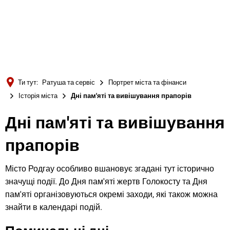
Türkçe
Українська
ПОШУК
Polski
Português
Ти тут:
Ратуша та сервіс
Портрет міста та фінанси
Română
Історія міста
Дні пам'яті та вивішування прапорів
Български
Дні пам'яті та вивішування
Русский
прапорів
Deutsch
MENÜ
Місто Родгау особливо вшановує згадані тут історично
значущі події. До Дня пам'яті жертв Голокосту та Дня
пам'яті організовуються окремі заходи, які також можна
знайти в календарі подій.