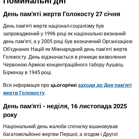
Поминальні дні
День пам'яті жертв Голокосту 27 січня
День пам'яті жертв націонал-соціалізму був
запроваджений у 1996 році як національно визнаний
день пам'яті, а у 2005 році був визначений Організацією
Об'єднаних Націй як Міжнародний день пам'яті жертв
Голокосту. День відзначається в річницю визволення
Червоною Армією концентраційного табору Аушвіц-
Біркенау в 1945 році.
Вся інформація про
цьогорічні
заходи до Дня пам'яті
жертв Голокосту
.
День пам'яті
- неділя, 16 листопада 2025
року
Національний день жалоби спочатку вшановував
багатомільйонні жертви Першої, а згодом і Другої