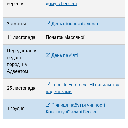
вересня
дому в Гессені
3 жовтня
День німецької єдності
11 листопада
Початок Масляної
Передостання
День пам'яті
неділя
перед 1-м
Адвентом
Terre de Femmes - НІ насильству
25 листопада
над жінками
Річниця набуття чинності
1 грудня
Конституції землі Гессен